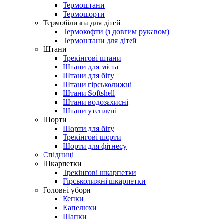
Термоштани
Термошорти
Термобілизна для дітей
Термокофти (з довгим рукавом)
Термоштани для дітей
Штани
Трекінгові штани
Штани для міста
Штани для бігу
Штани гірськолижні
Штани Softshell
Штани водозахисні
Штани утеплені
Шорти
Шорти для бігу
Трекінгові шорти
Шорти для фітнесу
Спідниці
Шкарпетки
Трекінгові шкарпетки
Гірськолижні шкарпетки
Головні убори
Кепки
Капелюхи
Шапки