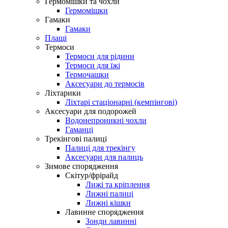
Гермомішки та чохли
Гермомішки
Гамаки
Гамаки
Плащі
Термоси
Термоси для рідини
Термоси для їжі
Термочашки
Аксесуари до термосів
Ліхтарики
Ліхтарі стаціонарні (кемпінгові)
Аксесуари для подорожей
Водонепроникні чохли
Гаманці
Трекінгові палиці
Палиці для трекінгу
Аксесуари для палиць
Зимове спорядження
Скітур/фрірайд
Лижі та кріплення
Лижні палиці
Лижні кішки
Лавинне спорядження
Зонди лавинні