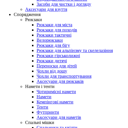
Засоби для чистки і догляду
Аксесуари для взуття
Спорядження
Рюкзаки
Рюкзаки для міста
Рюкзаки для походів
Рюкзаки тактичні
Велорюкзаки
Рюкзаки для бігу
Рюкзаки для альпінзму та скелелазіння
Рюкзаки гірськолижні
Рюкзаки дитячі
Переноски для дітей
Чохли від дощу
Чохли для транспортування
Аксесуари для рюкзаків
Намети і тенти
Чотиримісні намети
Намети
Кемпінгові намети
Тенти
Футпринти
Аксесуари для наметів
Спальні мішки
Спальники та квілти