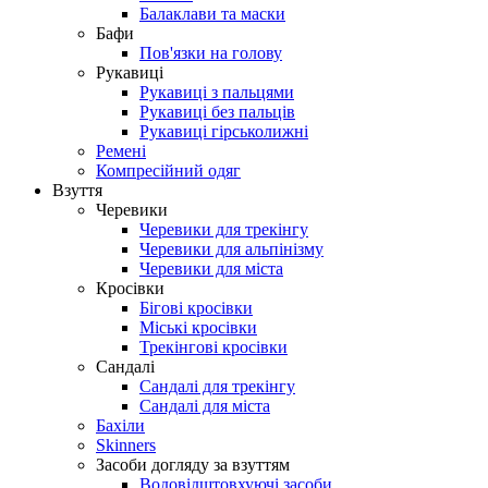
Балаклави та маски
Бафи
Пов'язки на голову
Рукавиці
Рукавиці з пальцями
Рукавиці без пальців
Рукавиці гірськолижні
Ремені
Компресійний одяг
Взуття
Черевики
Черевики для трекінгу
Черевики для альпінізму
Черевики для міста
Кросівки
Бігові кросівки
Міські кросівки
Трекінгові кросівки
Сандалі
Сандалі для трекінгу
Сандалі для міста
Бахіли
Skinners
Засоби догляду за взуттям
Водовідштовхуючі засоби