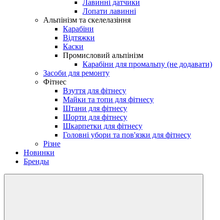
Лавинні датчики
Лопати лавинні
Альпінізм та скелелазіння
Карабіни
Відтяжки
Каски
Промисловий альпінізм
Карабіни для промальпу (не додавати)
Засоби для ремонту
Фітнес
Взуття для фітнесу
Майки та топи для фітнесу
Штани для фітнесу
Шорти для фітнесу
Шкарпетки для фітнесу
Головні убори та пов'язки для фітнесу
Різне
Новинки
Бренды