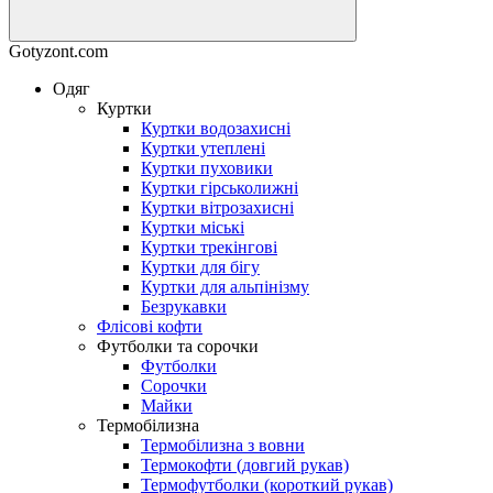
Gotyzont.com
Одяг
Куртки
Куртки водозахисні
Куртки утеплені
Куртки пуховики
Куртки гірськолижні
Куртки вітрозахисні
Куртки міські
Куртки трекінгові
Куртки для бігу
Куртки для альпінізму
Безрукавки
Флісові кофти
Футболки та сорочки
Футболки
Сорочки
Майки
Термобілизна
Термобілизна з вовни
Термокофти (довгий рукав)
Термофутболки (короткий рукав)