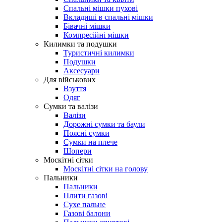
Спальні мішки пухові
Вкладиші в спальні мішки
Бівачні мішки
Компресійні мішки
Килимки та подушки
Туристичні килимки
Подушки
Аксесуари
Для військових
Взуття
Одяг
Сумки та валізи
Валізи
Дорожні сумки та баули
Поясні сумки
Сумки на плече
Шопери
Москітні сітки
Москітні сітки на голову
Пальники
Пальники
Плити газові
Сухе пальне
Газові балони