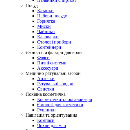
Пальники спиртові
Посуд
Казанки
Набори посуду
Горнятка
Миски
Чайники
Кавоварки
Столові прибори
Контейнери
Ємності та фільтри для води
Фляги
Питні системи
Аксесуари
Медично-рятувальні засоби
Аптечки
Рятувальні ковдри
Свистки
Похідна косметичка
Косметички та органайзери
Ємності для косметики
Рушники
Навігація та орієнтування
Компаси
Чохли для мап