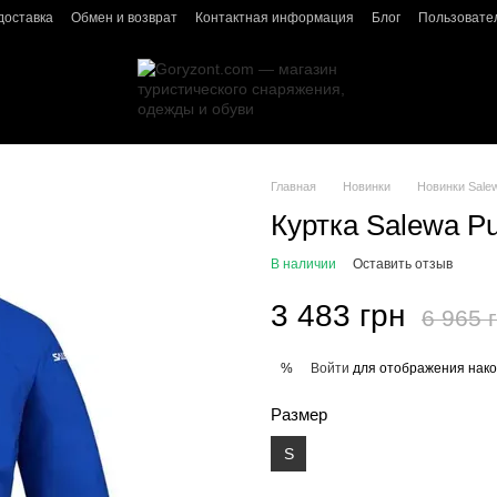
доставка
Обмен и возврат
Контактная информация
Блог
Пользовате
Главная
Новинки
Новинки Sale
Куртка Salewa P
В наличии
Оставить отзыв
3 483 грн
6 965 
Войти
для отображения нако
%
Размер
S