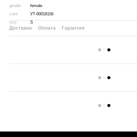
gender
female
color
УТ-00018156
size
S
Доставка
Оплата
Гарантия