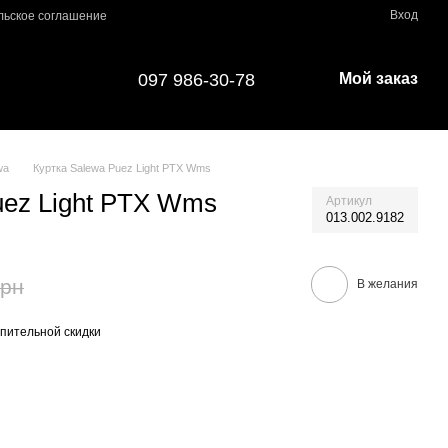
Вход
льское соглашение
097 986-30-78
Мой заказ
wa
Куртка Salewa Puez Light PTX Wms
uez Light PTX Wms
Артикул
013.002.9182
грн
В желания
пительной скидки