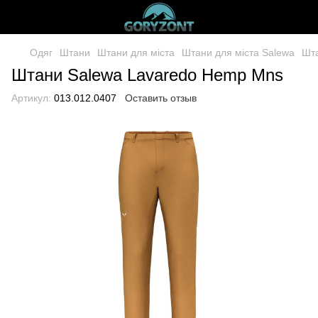
Одяг
Штани
Штани для міста
Штани для міста Salewa
Шта
Штани Salewa Lavaredo Hemp Mns
Артикул:
013.012.0407
Оставить отзыв