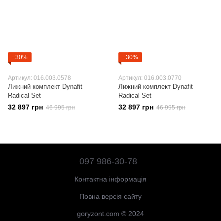
−30%
−30%
Артикул: 016.003.0578
Артикул: 016.003.0770
Лижний комплект Dynafit
Лижний комплект Dynafit
Radical Set
Radical Set
32 897 грн
32 897 грн
46 995 грн
46 995 грн
097 986-30-78
Контактна інформація
Повна версія сайту
goryzont.com © 2024