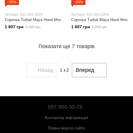
−30%
−30%
Артикул: 012.004.3245
Артикул: 012.004.3246
Сорочка Turbat Maya Hood Mns
Сорочка Turbat Maya Hood Mns
1 607 грн
1 607 грн
2 295 грн
2 295 грн
Показати ще 7 товарів
Назад
Вперед
1
з 2
097 986-30-78
Контактна інформація
Повна версія сайту