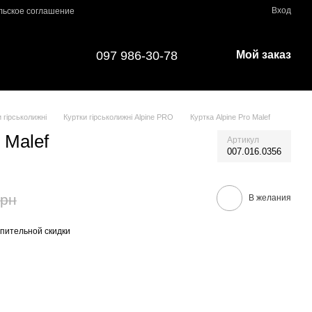
Вход
льское соглашение
097 986-30-78
Мой заказ
 гірськолижні
Куртки гірськолижні Alpine PRO
Куртка Alpine Pro Malef
 Malef
Артикул
007.016.0356
грн
В желания
пительной скидки