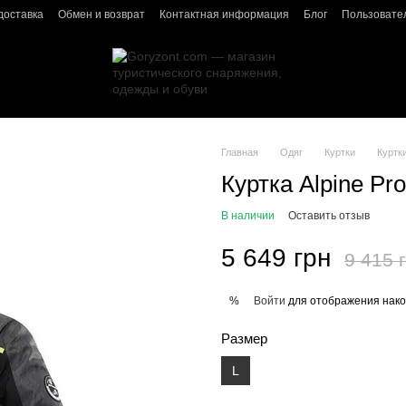
доставка
Обмен и возврат
Контактная информация
Блог
Пользовате
Главная
Одяг
Куртки
Куртки
Куртка Alpine Pro
В наличии
Оставить отзыв
5 649 грн
9 415 
Войти
для отображения нако
%
Размер
L