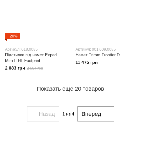
−20%
Артикул: 018.0085
Артикул: 001.009.0085
Підстилка під намет Exped
Намет Trimm Frontier D
Mira II HL Footprint
11 475 грн
2 083 грн
2 604 грн
Показать еще 20 товаров
Назад
Вперед
1
из 4