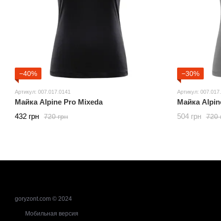
−40%
−30%
Артикул: 007.017.0141
Артикул: 007.017
Майка Alpine Pro Mixeda
Майка Alpin
432 грн
504 грн
720 грн
720 
goryzont.com © 2024
Мобильная версия