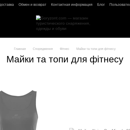
доставка
Обмен и возврат
Контактная информация
Блог
Пользовате
Главная
Спорядження
Фітнес
Майки та топи для фітнесу
Майки та топи для фітнесу