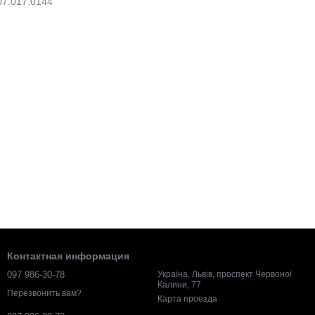
Контактная информация
097 986-30-78
Україна, Львів, проспект Червоної
Калини, 77
Перезвонить вам?
Карта проезда