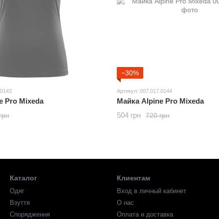
−30%
.0143
Артикул: 007.017.0144
e Pro Mixeda
Майка Alpine Pro Mixeda
504 грн
грн
720 грн
Каталог
Клиентам
Одяг
Вход в личный кабинет
Взуття
О нас
Спорядження
Оплата и доставка