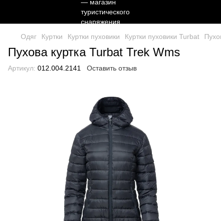
Одяг
Куртки
Куртки пуховики
Куртки пуховики Turbat
Пухо
Пухова куртка Turbat Trek Wms
Артикул:
012.004.2141
Оставить отзыв