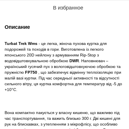
В избранное
Описание
Turbat Trek Wms
- це легка, жіноча пухова куртка для
подорожей та походів в гори. Виготовлена із легкого
японського 20D нейлону з армуванням Rip-Stop з
водовідштовхувальною обробкою
DWR
. Наповнювач –
український гусячий пух з вологовідштовхуючою обробкою та
пружністю
FP750
, що забезпечує відмінну теплоізоляцію при
малій вазі куртки. Під час середньої активності та відсутності
сильного вітру, ця куртка комфортна для температур від -5 до
+10°C.
Вона компактно пакується у власну кишеню, що важливо під
час транспортування, та важить близько 300 г. Дві кишені для
рук на блискавках, з утепленням з мікрофлісу, що особливо