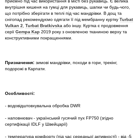
приємно під час використання в місті без рукавиць. Є велика
внутрішня кишеня на гумці для рукавиць, шапки чи будь-чого,
що потрібно зберігати в теплі під час мандрівки. В дощ та
снігопад рекомендуємо одягати її під мембранну куртку
Turbat
Vulkan 2
,
Turbat Bratkivska
або іншу. Куртка є продовження
серії
Gempa Kap
2019 року з оновленою тканиною верху та
конструктивними покращеннями.
Призначення:
зимові мандрівки, походи в гори, трекінг,
подорожі в Карпати.
Особливості:
- водовідштовхувальна обробка DWR
- наповнювач - український гусячий пух FP750 (згідно
сертифікації IDLF у Швейцарії)
- температура комфорту (під час середньої активності) - від -5